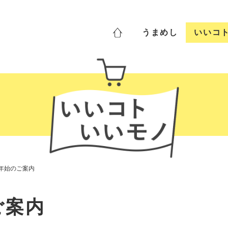
うま
めし
いいコ
末年始のご案内
ご案内