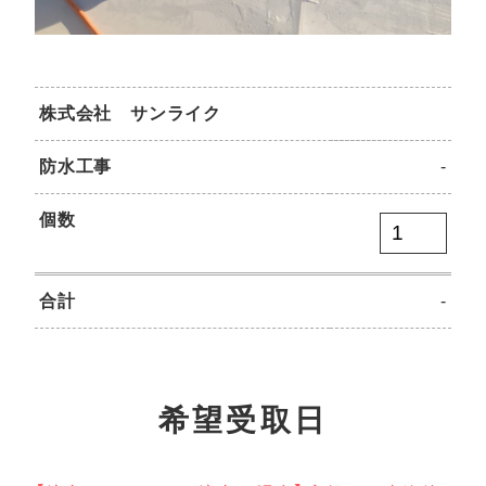
株式会社 サンライク
防水工事
-
個数
合計
-
希望受取日