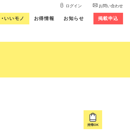
ログイン
お問い合わせ
ト
・
いいモノ
お得
情報
お知
らせ
掲載
申込
持帰OK