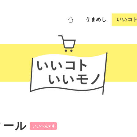
うま
めし
いいコ
クール
いいへん
♥
4