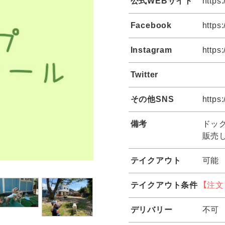
公式WEBサイト
https
Facebook
https
Instagram
https
Twitter
その他SNS
https
備考
ドッ
販売
テイクアウト
可能
テイクアウト条件
【注
デリバリー
不可