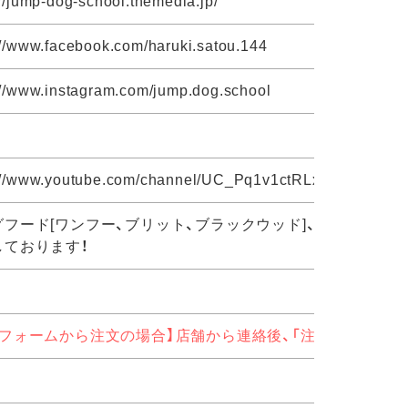
://jump-dog-school.themedia.jp/
://www.facebook.com/haruki.satou.144
://www.instagram.com/jump.dog.school
://www.youtube.com/channel/UC_Pq1v1ctRLxxOcgrawx0j
グフード[ワンフー、ブリット、ブラックウッド]、無添加おやつ
しております！
文フォームから注文の場合】店舗から連絡後、「注文確定」