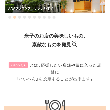
1
2
3
4
5
6
7
8
9
10
米子のお店の美味しいもの、
素敵なものを発見
とは、応援したい店舗や気に入った店
いいへん♥
舗に
「いいへん」を投票することが出来ます。